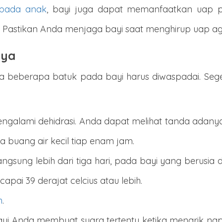
pada anak
, bayi juga dapat memanfaatkan uap
Pastikan Anda menjaga bayi saat menghirup uap agar
aya
da beberapa batuk pada bayi harus diwaspadai. Sege
ngalami dehidrasi. Anda dapat melihat tanda adan
a buang air kecil tiap enam jam.
ngsung lebih dari tiga hari, pada bayi yang berusia d
pai 39 derajat celcius atau lebih.
h
.
 bayi Anda membuat suara tertentu ketika menarik n