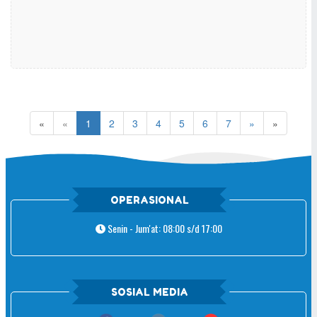
«
«
1
2
3
4
5
6
7
»
»
OPERASIONAL
Senin - Jum'at: 08:00 s/d 17:00
SOSIAL MEDIA