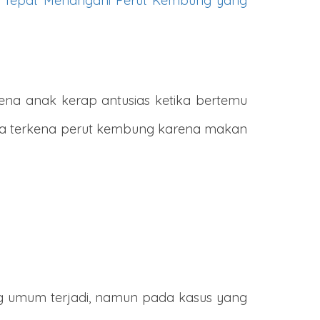
 Tepat Menangani Perut Kembung yang
ena anak kerap antusias ketika bertemu
 bisa terkena perut kembung karena makan
ang umum terjadi, namun pada kasus yang