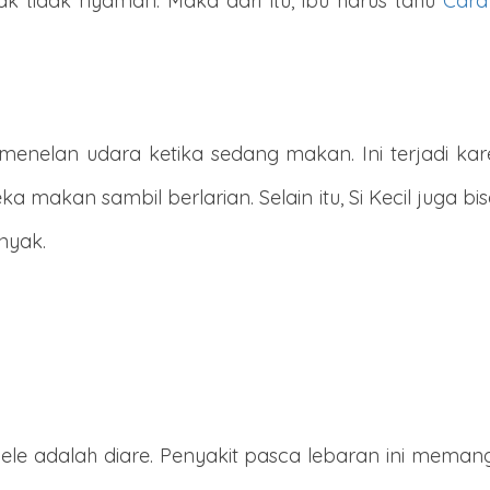
 tidak nyaman. Maka dari itu, ibu harus tahu
Cara
enelan udara ketika sedang makan. Ini terjadi kar
a makan sambil berlarian. Selain itu, Si Kecil juga
nyak.
pele adalah diare. Penyakit pasca lebaran ini mem