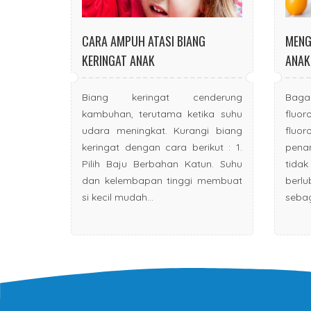
CARA AMPUH ATASI BIANG
MENG
KERINGAT ANAK
ANAK
Biang keringat cenderung
Bag
kambuhan, terutama ketika suhu
fluo
udara meningkat. Kurangi biang
fluo
keringat dengan cara berikut : 1.
penam
Pilih Baju Berbahan Katun. Suhu
tid
dan kelembapan tinggi membuat
berl
si kecil mudah...
sebag