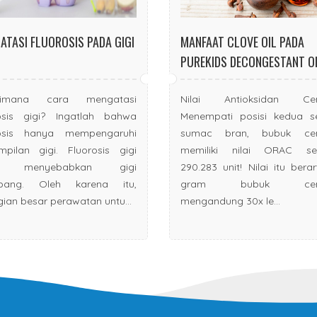
ATASI FLUOROSIS PADA GIGI
MANFAAT CLOVE OIL PADA
PUREKIDS DECONGESTANT O
aimana cara mengatasi
Nilai Antioksidan Ce
rosis gigi? Ingatlah bahwa
Menempati posisi kedua se
rosis hanya mempengaruhi
sumac bran, bubuk ce
pilan gigi. Fluorosis gigi
memiliki nilai ORAC se
ak menyebabkan gigi
290.283 unit! Nilai itu berar
ubang. Oleh karena itu,
gram bubuk ceng
ian besar perawatan untu...
mengandung 30x le...