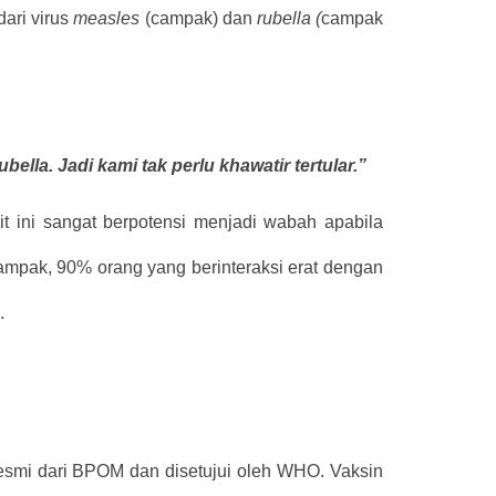
ari virus
measles
(campak) dan
rubella (
campak
lla. Jadi kami tak perlu khawatir tertular.”
t ini sangat berpotensi menjadi wabah apabila
campak, 90% orang yang berinteraksi erat dengan
.
esmi dari BPOM dan disetujui oleh WHO. Vaksin