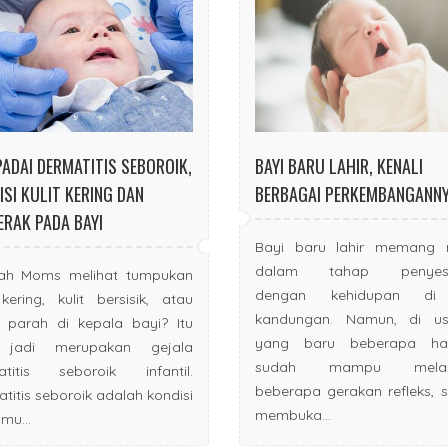
ADAI DERMATITIS SEBOROIK,
BAYI BARU LAHIR, KENALI
ISI KULIT KERING DAN
BERBAGAI PERKEMBANGANN
ERAK PADA BAYI
Bayi baru lahir memang 
dalam tahap penyesu
ah Moms melihat tumpukan
dengan kehidupan di 
 kering, kulit bersisik, atau
kandungan. Namun, di us
 parah di kepala bayi? Itu
yang baru beberapa har
 jadi merupakan gejala
sudah mampu melak
atitis seboroik infantil.
beberapa gerakan refleks, s
titis seboroik adalah kondisi
membuka...
umu...