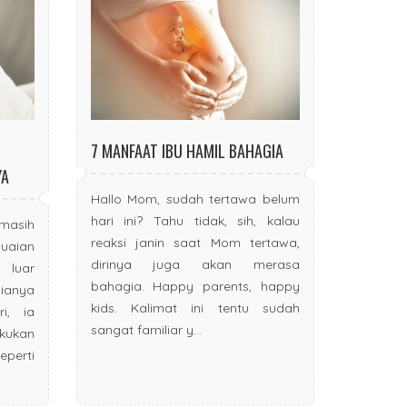
7 MANFAAT IBU HAMIL BAHAGIA
YA
Hallo Mom, sudah tertawa belum
hari ini? Tahu tidak, sih, kalau
masih
reaksi janin saat Mom tertawa,
aian
dirinya juga akan merasa
luar
bahagia. Happy parents, happy
ianya
kids. Kalimat ini tentu sudah
i, ia
sangat familiar y...
ukan
eperti