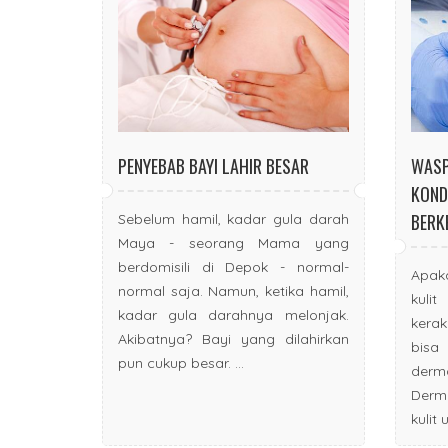
PENYEBAB BAYI LAHIR BESAR
WASP
KOND
BERK
Sebelum hamil, kadar gula darah
Maya - seorang Mama yang
berdomisili di Depok - normal-
Apak
normal saja. Namun, ketika hamil,
kulit
kadar gula darahnya melonjak.
kerak
Akibatnya? Bayi yang dilahirkan
bisa
pun cukup besar. ...
derm
Derma
kulit 